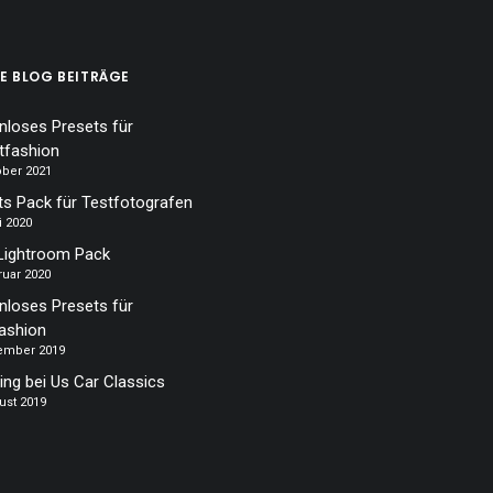
E BLOG BEITRÄGE
nloses Presets für
tfashion
ober 2021
ts Pack für Testfotografen
i 2020
Lightroom Pack
ruar 2020
nloses Presets für
ashion
tember 2019
ing bei Us Car Classics
ust 2019