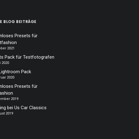
E BLOG BEITRÄGE
nloses Presets für
tfashion
ober 2021
ts Pack für Testfotografen
i 2020
Lightroom Pack
ruar 2020
nloses Presets für
ashion
tember 2019
ing bei Us Car Classics
ust 2019