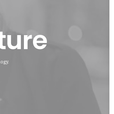
ture
ogy.