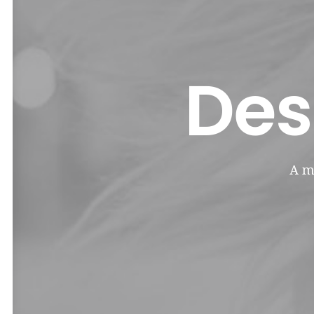
Des
A m